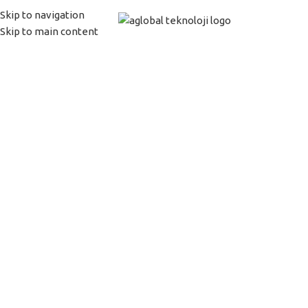
Skip to navigation
MENU
Skip to main content
Network Çözümleri
Kablolu - Kablosuz
Network Çözümleri
Ürünler
Çözümlerimiz