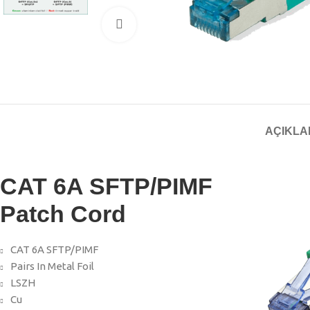
Click to enlarge
AÇIKL
CAT 6A SFTP/PIMF
Patch Cord
CAT 6A SFTP/PIMF
Pairs In Metal Foil
LSZH
Cu