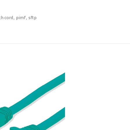
ch cord
,
pimf
,
sftp