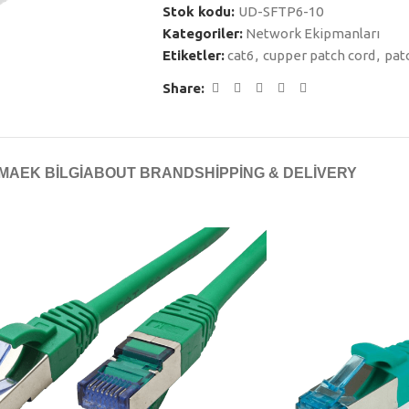
Stok kodu:
UD-SFTP6-10
Kategoriler:
Network Ekipmanları
Etiketler:
cat6
,
cupper patch cord
,
pat
Share:
AMA
EK BILGI
ABOUT BRAND
SHIPPING & DELIVERY