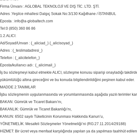
Firma Ünvanı : AGLOBAL TEKNOLOJİ VE DIŞ TİC. LTD. ŞTİ.
Adres :Yeşilce mhallesi Dalgıç Sokak No:3/130 Kağıthane / İSTANBUL
Eposta : info@a-globaltech.com
Tel:0 (850) 360 86 86
1.2.ALICI:
Ad/Soyad/Unvan : {_aliciad_} {_alicisoyad_}
Adres : {_teslimatadresi_}
Telefon : {_alicitelefon_}
Eposta/kullanıcı adı : {_alicimail_}
İş bu sözleşmeyi kabul etmekle ALICI, sözleşme konusu siparişi onayladığı takdirde s
yükümlülüğü altına gireceğini ve bu konuda bilgilendirildiğini peşinen kabul eder.
MADDE 2.TANIMLAR
İşbu sözleşmenin uygulanmasında ve yorumlanmasında aşağıda yazılı terimler karşıl
BAKAN: Gümrük ve Ticaret Bakanı’nı,
BAKANLIK: Gümrük ve Ticaret Bakanlığı’nı,
KANUN: 6502 sayılı Tüketicinin Korunması Hakkında Kanun’u,
YÖNETMELİK: Mesafeli Sözleşmeler Yönetmeliği’ni (RG:27.11.2014/29188)
HİZMET: Bir ücret veya menfaat karşılığında yapılan ya da yapılması taahhüt edilen 