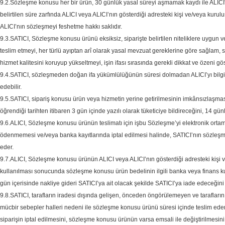
9.2.Sözleşme konusu her bir ürün, 30 günlük yasal süreyi aşmamak kaydı ile ALICI' n
belirtilen süre zarfında ALICI veya ALICI’nın gösterdiği adresteki kişi ve/veya kur
ALICI’nın sözleşmeyi feshetme hakkı saklıdır.
9.3.SATICI, Sözleşme konusu ürünü eksiksiz, siparişte belirtilen niteliklere uygun ve 
teslim etmeyi, her türlü ayıptan arî olarak yasal mevzuat gereklerine göre sağlam, st
hizmet kalitesini koruyup yükseltmeyi, işin ifası sırasında gerekli dikkat ve özeni g
9.4.SATICI, sözleşmeden doğan ifa yükümlülüğünün süresi dolmadan ALICI’yı bilgilend
edebilir.
9.5.SATICI, sipariş konusu ürün veya hizmetin yerine getirilmesinin imkânsızlaşm
öğrendiği tarihten itibaren 3 gün içinde yazılı olarak tüketiciye bildireceğini, 14 
9.6.ALICI, Sözleşme konusu ürünün teslimatı için işbu Sözleşme’yi elektronik orta
ödenmemesi ve/veya banka kayıtlarında iptal edilmesi halinde, SATICI’nın sözle
eder.
9.7.ALICI, Sözleşme konusu ürünün ALICI veya ALICI’nın gösterdiği adresteki kişi ve/
kullanılması sonucunda sözleşme konusu ürün bedelinin ilgili banka veya finans
gün içerisinde nakliye gideri SATICI’ya ait olacak şekilde SATICI’ya iade edeceğini
9.8.SATICI, tarafların iradesi dışında gelişen, önceden öngörülemeyen ve tarafların b
mücbir sebepler halleri nedeni ile sözleşme konusu ürünü süresi içinde teslim ede
siparişin iptal edilmesini, sözleşme konusu ürünün varsa emsali ile değiştirilmesi