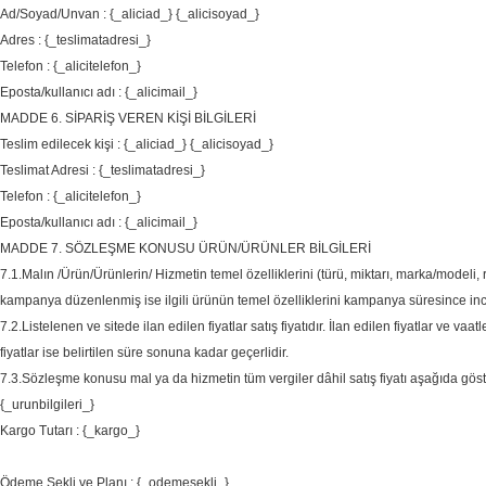
Ad/Soyad/Unvan : {_aliciad_} {_alicisoyad_}
Adres : {_teslimatadresi_}
Telefon : {_alicitelefon_}
Eposta/kullanıcı adı : {_alicimail_}
MADDE 6. SİPARİŞ VEREN KİŞİ BİLGİLERİ
Teslim edilecek kişi : {_aliciad_} {_alicisoyad_}
Teslimat Adresi : {_teslimatadresi_}
Telefon : {_alicitelefon_}
Eposta/kullanıcı adı : {_alicimail_}
MADDE 7. SÖZLEŞME KONUSU ÜRÜN/ÜRÜNLER BİLGİLERİ
7.1.Malın /Ürün/Ürünlerin/ Hizmetin temel özelliklerini (türü, miktarı, marka/modeli, 
kampanya düzenlenmiş ise ilgili ürünün temel özelliklerini kampanya süresince ince
7.2.Listelenen ve sitede ilan edilen fiyatlar satış fiyatıdır. İlan edilen fiyatlar ve va
fiyatlar ise belirtilen süre sonuna kadar geçerlidir.
7.3.Sözleşme konusu mal ya da hizmetin tüm vergiler dâhil satış fiyatı aşağıda göste
{_urunbilgileri_}
Kargo Tutarı : {_kargo_}
Ödeme Şekli ve Planı : {_odemesekli_}