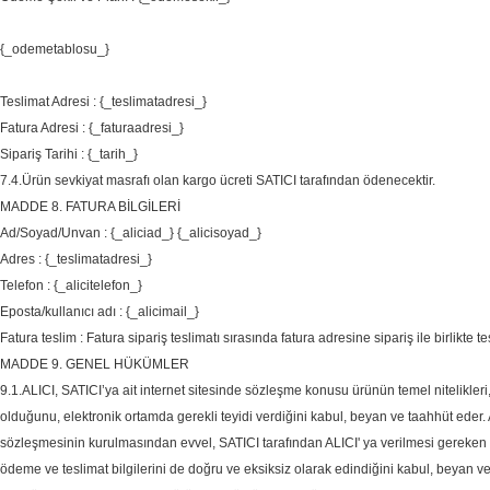
{_odemetablosu_}
Teslimat Adresi : {_teslimatadresi_}
Fatura Adresi : {_faturaadresi_}
Sipariş Tarihi : {_tarih_}
7.4.Ürün sevkiyat masrafı olan kargo ücreti SATICI tarafından ödenecektir.
MADDE 8. FATURA BİLGİLERİ
Ad/Soyad/Unvan : {_aliciad_} {_alicisoyad_}
Adres : {_teslimatadresi_}
Telefon : {_alicitelefon_}
Eposta/kullanıcı adı : {_alicimail_}
Fatura teslim : Fatura sipariş teslimatı sırasında fatura adresine sipariş ile birlikte te
MADDE 9. GENEL HÜKÜMLER
9.1.ALICI, SATICI’ya ait internet sitesinde sözleşme konusu ürünün temel nitelikleri, sa
olduğunu, elektronik ortamda gerekli teyidi verdiğini kabul, beyan ve taahhüt eder. 
sözleşmesinin kurulmasından evvel, SATICI tarafından ALICI' ya verilmesi gereken adres
ödeme ve teslimat bilgilerini de doğru ve eksiksiz olarak edindiğini kabul, beyan v