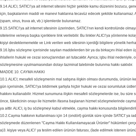
9.14.ALICI, SATICI’ya ait internet sitesini hiçbir şekilde kamu düzenini bozucu, genel
için, başkalarının maddi ve manevi haklarına tecavüz edecek şekilde kullanamaz. Ayr
(spam, virus, truva atı, vb.) işlemlerde bulunamaz.
9.15.SATICI’ya ait internet sitesinin üzerinden, SATICI’nın kendi kontrolünde olma
sitelerine ve/veya başka içeriklere link verilebilir. Bu linkler ALICI’ya yönlenme ko
kişiyi desteklememekte ve Link verilen web sitesinin içerdiği bilgilere yönelik herhan
9.16.İşbu sözleşme içerisinde sayılan maddelerden bir ya da birkaçını ihlal eden ü
ihlallerin hukuki ve cezai sonuçlarından ari tutacaktır. Ayrıca; işbu ihlal nedeniyle, 
sözleşmesine uyulmamasından dolayı tazminat talebinde bulunma hakkı saklıdır.
MADDE 10. CAYMA HAKKI
10.1.ALICI; mesafeli sözleşmenin mal satışına ilişkin olması durumunda, ürünün kend
gün içerisinde, SATICI’ya bildirmek şartıyla hiçbir hukuki ve cezai sorumluluk ü
hakkını kullanabilir. Hizmet sunumuna ilişkin mesafeli sözleşmelerde ise, bu süre
önce, tüketicinin onayı ile hizmetin ifasına başlanan hizmet sözleşmelerinde cay
ya aittir. ALICI, iş bu sözleşmeyi kabul etmekle, cayma hakkı konusunda bilgilendiri
10.2.Cayma hakkının kullanılması için 14 (ondört) günlük süre içinde SATICI' ya iad
sözleşmede düzenlenen "Cayma Hakkı Kullanılamayacak Ürünler" hükümleri çerçeves
a)3. kişiye veya ALICI’ ya teslim edilen ürünün faturası, (İade edilmek istenen ürü