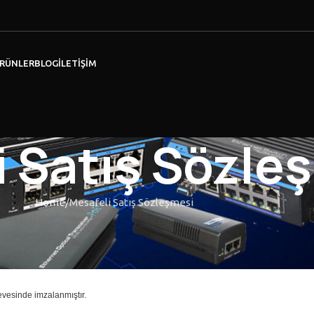
RÜNLER
BLOG
İLETIŞIM
i Satış Sözle
Home
Mesafeli Satış Sözleşmesi
evesinde imzalanmıştır.