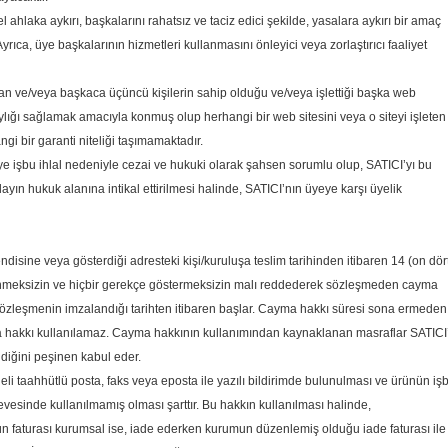
 ahlaka aykırı, başkalarını rahatsız ve taciz edici şekilde, yasalara aykırı bir amaç
ıca, üye başkalarının hizmetleri kullanmasını önleyici veya zorlaştırıcı faaliyet
yan ve/veya başkaca üçüncü kişilerin sahip olduğu ve/veya işlettiği başka web
laylığı sağlamak amacıyla konmuş olup herhangi bir web sitesini veya o siteyi işleten
gi bir garanti niteliği taşımamaktadır.
ye işbu ihlal nedeniyle cezai ve hukuki olarak şahsen sorumlu olup, SATICI’yı bu
olayın hukuk alanına intikal ettirilmesi halinde, SATICI’nın üyeye karşı üyelik
isine veya gösterdiği adresteki kişi/kuruluşa teslim tarihinden itibaren 14 (on dör
stlenmeksizin ve hiçbir gerekçe göstermeksizin malı reddederek sözleşmeden cayma
 sözleşmenin imzalandığı tarihten itibaren başlar. Cayma hakkı süresi sona ermeden
ma hakkı kullanılamaz. Cayma hakkının kullanımından kaynaklanan masraflar SATICI
ldiğini peşinen kabul eder.
eli taahhütlü posta, faks veya eposta ile yazılı bildirimde bulunulması ve ürünün iş
inde kullanılmamış olması şarttır. Bu hakkın kullanılması halinde,
nün faturası kurumsal ise, iade ederken kurumun düzenlemiş olduğu iade faturası ile