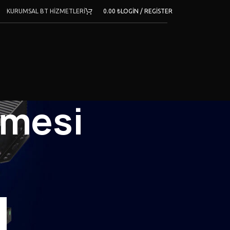
KURUMSAL BT HİZMETLERİ
0.00
₺
LOGIN / REGISTER
şmesi
KATEGORILER
Ağ Güvenliği
Fiber Optik
Network
POE Switch