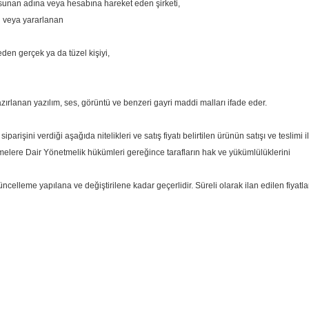
 sunan adına veya hesabına hareket eden şirketi,
n veya yararlanan
den gerçek ya da tüzel kişiyi,
zırlanan yazılım, ses, görüntü ve benzeri gayri maddi malları ifade eder.
arişini verdiği aşağıda nitelikleri ve satış fiyatı belirtilen ürünün satışı ve teslimi i
melere Dair Yönetmelik hükümleri gereğince tarafların hak ve yükümlülüklerini
r güncelleme yapılana ve değiştirilene kadar geçerlidir. Süreli olarak ilan edilen fiyatla