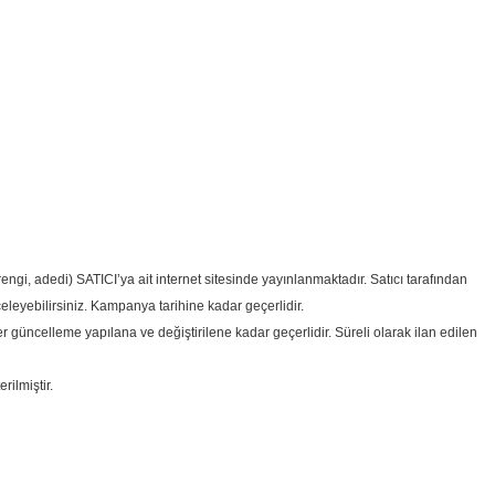
rengi, adedi) SATICI’ya ait internet sitesinde yayınlanmaktadır. Satıcı tarafından
leyebilirsiniz. Kampanya tarihine kadar geçerlidir.
atler güncelleme yapılana ve değiştirilene kadar geçerlidir. Süreli olarak ilan edilen
rilmiştir.