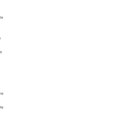
ile
e
r.
ine
yle