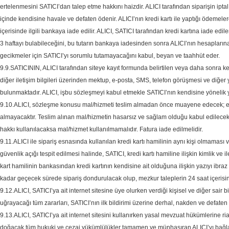
ertelenmesini SATICI’dan talep etme hakkını haizdir. ALICI tarafından siparişin ipta
içinde kendisine havale ve defaten ödenir. ALICI’nın kredi kartı ile yaptığı ödemeler
içerisinde ilgili bankaya iade edilir. ALICI, SATICI tarafından kredi kartına iade edi
3 haftayı bulabileceğini, bu tutarın bankaya iadesinden sonra ALICI’nın hesaplarına
gecikmeler için SATICI’yı sorumlu tutamayacağını kabul, beyan ve taahhüt eder.
9.9.SATICININ, ALICI tarafından siteye kayıt formunda belirtilen veya daha sonra ken
diğer iletişim bilgileri üzerinden mektup, e-posta, SMS, telefon görüşmesi ve diğer 
bulunmaktadır. ALICI, işbu sözleşmeyi kabul etmekle SATICI’nın kendisine yönelik yu
9.10.ALICI, sözleşme konusu mal/hizmeti teslim almadan önce muayene edecek; ezik, k
almayacaktır. Teslim alınan mal/hizmetin hasarsız ve sağlam olduğu kabul edilecek
hakkı kullanılacaksa mal/hizmet kullanılmamalıdır. Fatura iade edilmelidir.
9.11.ALICI ile sipariş esnasında kullanılan kredi kartı hamilinin aynı kişi olmaması v
güvenlik açığı tespit edilmesi halinde, SATICI, kredi kartı hamiline ilişkin kimlik ve ile
kart hamilinin bankasından kredi kartının kendisine ait olduğuna ilişkin yazıyı ibraz
kadar geçecek sürede sipariş dondurulacak olup, mezkur taleplerin 24 saat içerisind
9.12.ALICI, SATICI’ya ait internet sitesine üye olurken verdiği kişisel ve diğer sair
uğrayacağı tüm zararları, SATICI’nın ilk bildirimi üzerine derhal, nakden ve defate
9.13.ALICI, SATICI’ya ait internet sitesini kullanırken yasal mevzuat hükümlerine ri
doğacak tüm hukuki ve cezai yükümlülükler tamamen ve münhasıran ALICI’yı bağla