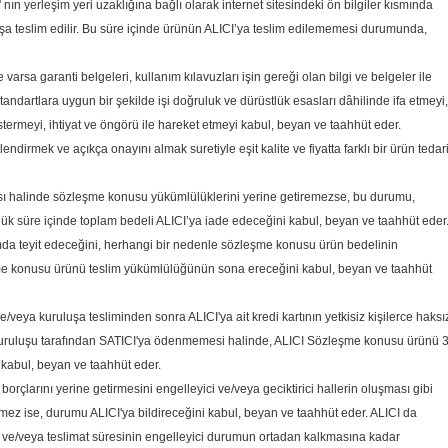
ın yerleşim yeri uzaklığına bağlı olarak internet sitesindeki ön bilgiler kısmında
uluşa teslim edilir. Bu süre içinde ürünün ALICI’ya teslim edilememesi durumunda,
varsa garanti belgeleri, kullanım kılavuzları işin gereği olan bilgi ve belgeler ile
andartlara uygun bir şekilde işi doğruluk ve dürüstlük esasları dâhilinde ifa etmeyi,
östermeyi, ihtiyat ve öngörü ile hareket etmeyi kabul, beyan ve taahhüt eder.
irmek ve açıkça onayını almak suretiyle eşit kalite ve fiyatta farklı bir ürün tedar
ası halinde sözleşme konusu yükümlülüklerini yerine getiremezse, bu durumu,
günlük süre içinde toplam bedeli ALICI’ya iade edeceğini kabul, beyan ve taahhüt eder
mda teyit edeceğini, herhangi bir nedenle sözleşme konusu ürün bedelinin
şme konusu ürünü teslim yükümlülüğünün sona ereceğini kabul, beyan ve taahhüt
veya kuruluşa tesliminden sonra ALICI'ya ait kredi kartının yetkisiz kişilerce haksı
 kuruluşu tarafından SATICI'ya ödenmemesi halinde, ALICI Sözleşme konusu ürünü 
 kabul, beyan ve taahhüt eder.
orçlarını yerine getirmesini engelleyici ve/veya geciktirici hallerin oluşması gibi
mez ise, durumu ALICI'ya bildireceğini kabul, beyan ve taahhüt eder. ALICI da
ni ve/veya teslimat süresinin engelleyici durumun ortadan kalkmasına kadar