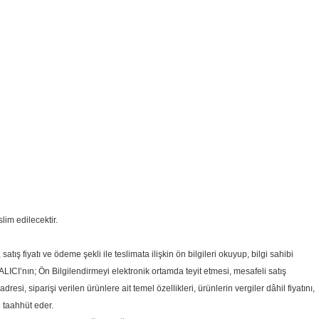
slim edilecektir.
tış fiyatı ve ödeme şekli ile teslimata ilişkin ön bilgileri okuyup, bilgi sahibi
ALICI’nın; Ön Bilgilendirmeyi elektronik ortamda teyit etmesi, mesafeli satış
i, siparişi verilen ürünlere ait temel özellikleri, ürünlerin vergiler dâhil fiyatını,
e taahhüt eder.