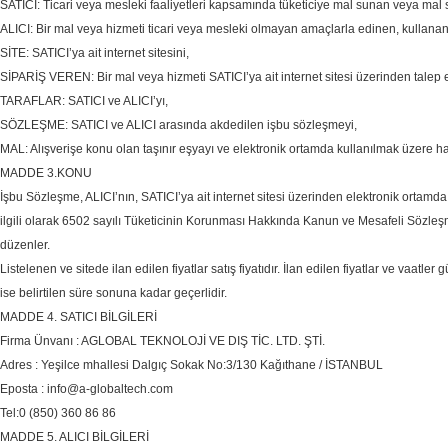
SATICI: Ticari veya mesleki faaliyetleri kapsamında tüketiciye mal sunan veya mal
ALICI: Bir mal veya hizmeti ticari veya mesleki olmayan amaçlarla edinen, kullana
SİTE: SATICI’ya ait internet sitesini,
SİPARİŞ VEREN: Bir mal veya hizmeti SATICI’ya ait internet sitesi üzerinden talep e
TARAFLAR: SATICI ve ALICI’yı,
SÖZLEŞME: SATICI ve ALICI arasında akdedilen işbu sözleşmeyi,
MAL: Alışverişe konu olan taşınır eşyayı ve elektronik ortamda kullanılmak üzere ha
MADDE 3.KONU
İşbu Sözleşme, ALICI’nın, SATICI’ya ait internet sitesi üzerinden elektronik ortamda sip
ilgili olarak 6502 sayılı Tüketicinin Korunması Hakkında Kanun ve Mesafeli Sözleş
düzenler.
Listelenen ve sitede ilan edilen fiyatlar satış fiyatıdır. İlan edilen fiyatlar ve vaatle
ise belirtilen süre sonuna kadar geçerlidir.
MADDE 4. SATICI BİLGİLERİ
Firma Ünvanı : AGLOBAL TEKNOLOJİ VE DIŞ TİC. LTD. ŞTİ.
Adres : Yeşilce mhallesi Dalgıç Sokak No:3/130 Kağıthane / İSTANBUL
Eposta : info@a-globaltech.com
Tel:0 (850) 360 86 86
MADDE 5. ALICI BİLGİLERİ