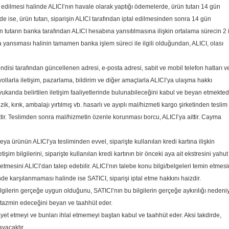
l edilmesi halinde ALICI’nın havale olarak yaptığı ödemelerde, ürün tutarı 14 gün
de ise, ürün tutarı, siparişin ALICI tarafından iptal edilmesinden sonra 14 gün
len tutarın banka tarafından ALICI hesabına yansıtılmasına ilişkin ortalama sürecin 2 
 yansıması halinin tamamen banka işlem süreci ile ilgili olduğundan, ALICI, olası
disi tarafından güncellenen adresi, e-posta adresi, sabit ve mobil telefon hatları v
yollarla iletişim, pazarlama, bildirim ve diğer amaçlarla ALICI’ya ulaşma hakkı
karıda belirtilen iletişim faaliyetlerinde bulunabileceğini kabul ve beyan etmektedi
ırık, ambalajı yırtılmış vb. hasarlı ve ayıplı mal/hizmeti kargo şirketinden teslim
tir. Teslimden sonra mal/hizmetin özenle korunması borcu, ALICI’ya aittir. Cayma
eya ürünün ALICI’ya tesliminden evvel, siparişte kullanılan kredi kartına ilişkin
tişim bilgilerini, siparişte kullanılan kredi kartının bir önceki aya ait ekstresini yahut
 etmesini ALICI’dan talep edebilir. ALICI’nın talebe konu bilgi/belgeleri temin etmes
e karşılanmaması halinde ise SATICI, siparişi iptal etme hakkını haizdir.
 bilgilerin gerçeğe uygun olduğunu, SATICI’nın bu bilgilerin gerçeğe aykırılığı nedeni
n tazmin edeceğini beyan ve taahhüt eder.
ayet etmeyi ve bunları ihlal etmemeyi baştan kabul ve taahhüt eder. Aksi takdirde,
yacaktır.